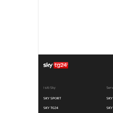
I siti Sky:
Serv
SKY SPORT
SKY
SKY TG24
SKY