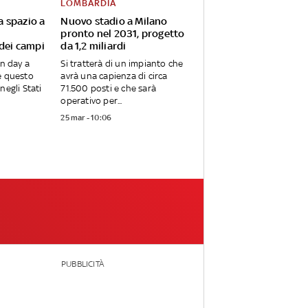
LOMBARDIA
va spazio a
Nuovo stadio a Milano
pronto nel 2031, progetto
 dei campi
da 1,2 miliardi
en day a
Si tratterà di un impianto che
e questo
avrà una capienza di circa
negli Stati
71.500 posti e che sarà
operativo per...
25 mar - 10:06
PUBBLICITÀ