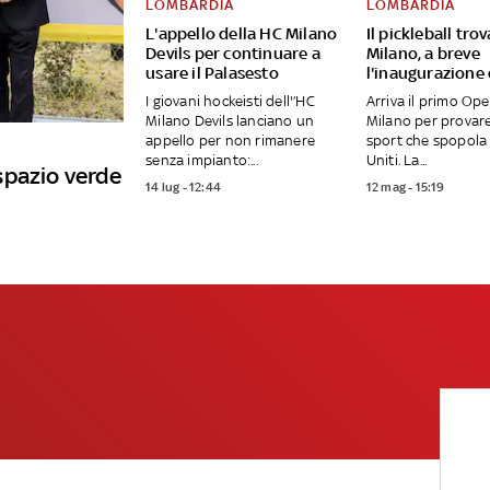
LOMBARDIA
LOMBARDIA
L'appello della HC Milano
Il pickleball tro
Devils per continuare a
Milano, a breve
usare il Palasesto
l'inaugurazione
I giovani hockeisti dell'’HC
Arriva il primo Op
Milano Devils lanciano un
Milano per provar
appello per non rimanere
sport che spopola 
senza impianto:...
Uniti. La...
spazio verde
14 lug - 12:44
12 mag - 15:19