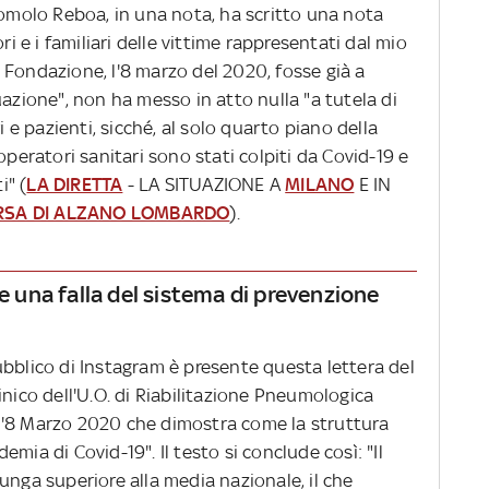
Romolo Reboa, in una nota, ha scritto una nota
ri e i familiari delle vittime rappresentati dal mio
 Fondazione, l'8 marzo del 2020, fosse già a
uazione", non ha messo in atto nulla "a tutela di
i e pazienti, sicché, al solo quarto piano della
operatori sanitari sono stati colpiti da Covid-19 e
i" (
LA DIRETTA
- LA SITUAZIONE A
MILANO
E IN
 RSA DI ALZANO LOMBARDO
).
le una falla del sistema di prevenzione
ubblico di Instagram è presente questa lettera del
inico dell'U.O. di Riabilitazione Pneumologica
l'8 Marzo 2020 che dimostra come la struttura
mia di Covid-19". Il testo si conclude così: "Il
unga superiore alla media nazionale, il che