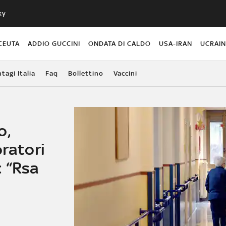
ky
CEUTA
ADDIO GUCCINI
ONDATA DI CALDO
USA-IRAN
UCRAI
agi Italia
Faq
Bollettino
Vaccini
o,
oratori
: “Rsa