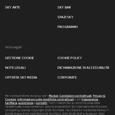
SKY ARTE
SKY BAR
SPAZI SKY
PROGRAMMI
Note legali:
GESTIONE COOKIE
COOKIE POLICY
NOTE LEGALI
DICHIARAZIONE DI ACCESSIBILITÀ
OFFERTA SKY MEDIA
CORPORATE
Per il consumatore clicca qui per i
Moduli, Condizioni contrattuali
,
Privacy &
Cookies
,
informazioni sulle modifiche contrattuali
o per
trasparenza
tariffaria
,
assistenza
e
contatti
. Tutti i marchi Sky e i diritti di proprietà
intellettuale in essi contenuti, sono di proprietà di Sky international AG e sono
utilizzati su licenza. Copyright 2026 Sky Italia - Sky Italia Srl Via Monte Penice, 7 -
20138 Milano P.IVA 04619241005. SkyTG24: ISSN 3035-1537 e SkySport: ISSN