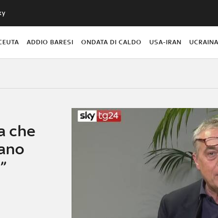
ky
CEUTA
ADDIO BARESI
ONDATA DI CALDO
USA-IRAN
UCRAIN
ia che
lano
”