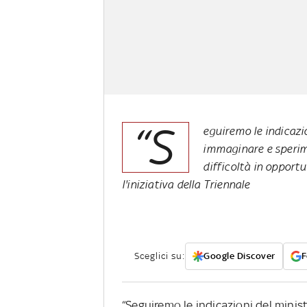
“S
eguiremo le indicazi
immaginare e sperim
difficoltà in opport
l'iniziativa della Triennale
Sceglici su:
Google Discover
F
“Seguiremo le indicazioni del mini