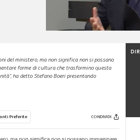
DI
oni del ministero, ma non significa non si possano
entare forme di cultura che trasformino questa
unità”, ha detto Stefano Boeri presentando
onti Preferite
CONDIVIDI
stero, ma non significa non si possano immaginare