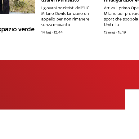
I giovani hockeisti dell'’HC
Arriva il primo Op
Milano Devils lanciano un
Milano per provar
appello per non rimanere
sport che spopola 
senza impianto:...
Uniti. La...
spazio verde
14 lug - 12:44
12 mag - 15:19