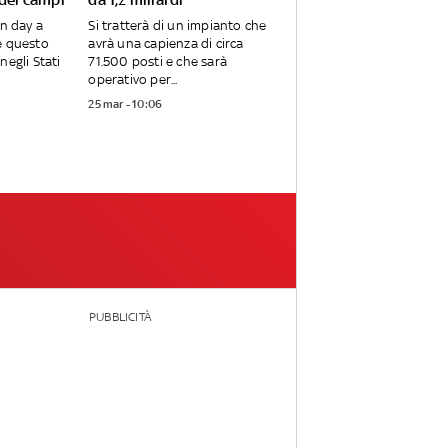
en day a
Si tratterà di un impianto che
e questo
avrà una capienza di circa
negli Stati
71.500 posti e che sarà
operativo per...
25 mar - 10:06
PUBBLICITÀ