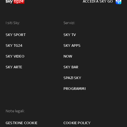
ACCEDI A SKY GO
I siti Sky:
Servizi:
SKY SPORT
SKY TV
SKY TG24
SKY APPS
SKY VIDEO
NOW
SKY ARTE
SKY BAR
SPAZI SKY
PROGRAMMI
Note legali:
GESTIONE COOKIE
COOKIE POLICY