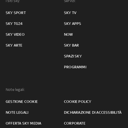
I siti Sky:
Servizi:
SKY SPORT
SKY TV
SKY TG24
SKY APPS
SKY VIDEO
NOW
SKY ARTE
SKY BAR
SPAZI SKY
PROGRAMMI
Note legali:
GESTIONE COOKIE
COOKIE POLICY
NOTE LEGALI
DICHIARAZIONE DI ACCESSIBILITÀ
OFFERTA SKY MEDIA
CORPORATE