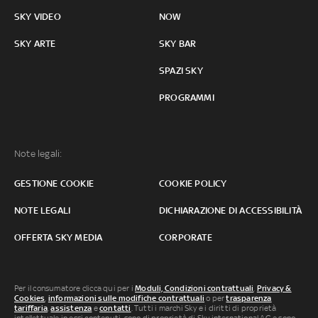
SKY VIDEO
NOW
SKY ARTE
SKY BAR
SPAZI SKY
PROGRAMMI
Note legali:
GESTIONE COOKIE
COOKIE POLICY
NOTE LEGALI
DICHIARAZIONE DI ACCESSIBILITÀ
OFFERTA SKY MEDIA
CORPORATE
Per il consumatore clicca qui per i
Moduli, Condizioni contrattuali
,
Privacy &
Cookies
,
informazioni sulle modifiche contrattuali
o per
trasparenza
tariffaria
,
assistenza
e
contatti
. Tutti i marchi Sky e i diritti di proprietà