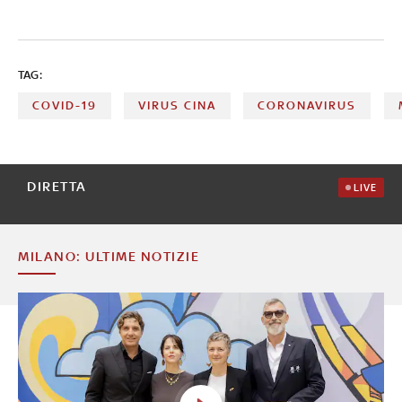
TAG:
COVID-19
VIRUS CINA
CORONAVIRUS
DIRETTA
LIVE
MILANO: ULTIME NOTIZIE