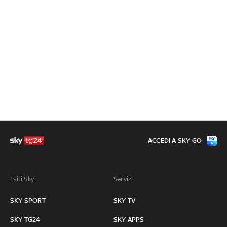
ACCEDI A SKY GO
I siti Sky:
Servizi:
SKY SPORT
SKY TV
SKY TG24
SKY APPS