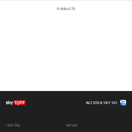
PUBBLICITÀ
ACCEDI A SKY GO
I siti Sky:
Servizi: