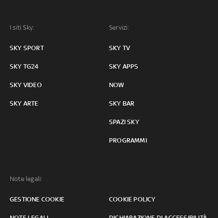
I siti Sky:
Servizi:
SKY SPORT
SKY TV
SKY TG24
SKY APPS
SKY VIDEO
NOW
SKY ARTE
SKY BAR
SPAZI SKY
PROGRAMMI
Note legali:
GESTIONE COOKIE
COOKIE POLICY
NOTE LEGALI
DICHIARAZIONE DI ACCESSIBILITÀ