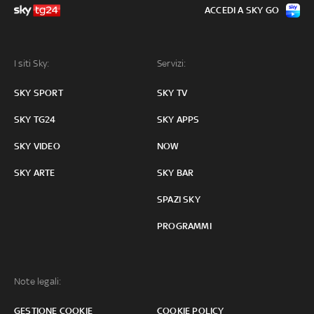
ACCEDI A SKY GO
I siti Sky:
Servizi:
SKY SPORT
SKY TV
SKY TG24
SKY APPS
SKY VIDEO
NOW
SKY ARTE
SKY BAR
SPAZI SKY
PROGRAMMI
Note legali:
GESTIONE COOKIE
COOKIE POLICY