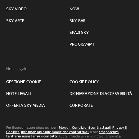
SKY VIDEO
NOW
SKY ARTE
SKY BAR
SPAZI SKY
PROGRAMMI
Note legali:
GESTIONE COOKIE
COOKIE POLICY
NOTE LEGALI
DICHIARAZIONE DI ACCESSIBILITÀ
OFFERTA SKY MEDIA
CORPORATE
Per il consumatore clicca qui per i
Moduli, Condizioni contrattuali
,
Privacy &
Cookies
,
informazioni sulle modifiche contrattuali
o per
trasparenza
tariffaria
,
assistenza
e
contatti
. Tutti i marchi Sky e i diritti di proprietà