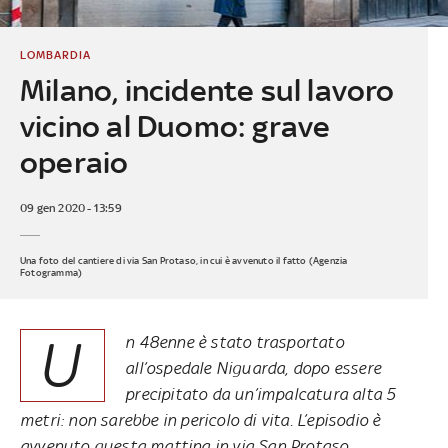
LOMBARDIA
Milano, incidente sul lavoro
vicino al Duomo: grave
operaio
09 gen 2020 - 13:59
Una foto del cantiere di via San Protaso, in cui è avvenuto il fatto (Agenzia
Fotogramma)
U
n 48enne è stato trasportato
all’ospedale Niguarda, dopo essere
precipitato da un’impalcatura alta 5
metri: non sarebbe in pericolo di vita. L’episodio è
avvenuto questa mattina in via San Protaso