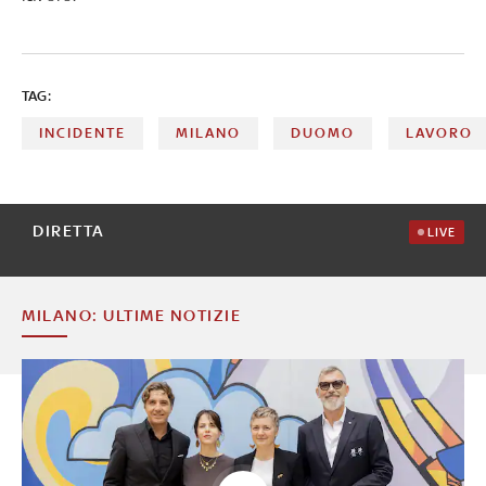
TAG:
INCIDENTE
MILANO
DUOMO
LAVORO
DIRETTA
LIVE
MILANO: ULTIME NOTIZIE