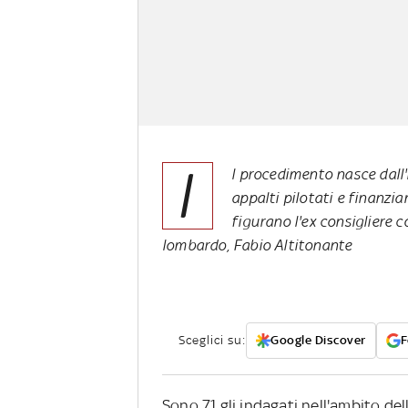
I
l procedimento nasce dall
appalti pilotati e finanzia
figurano l'ex consigliere c
lombardo, Fabio Altitonante
Sceglici su:
Google Discover
F
Sono 71 gli indagati nell'ambito de