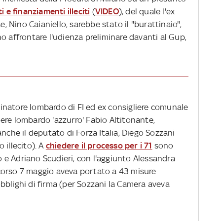
 e finanziamenti illeciti
(
VIDEO
), del quale l'ex
e, Nino Caianiello, sarebbe stato il "burattinaio",
o affrontare l'udienza preliminare davanti al Gup,
rdinatore lombardo di FI ed ex consigliere comunale
gliere lombardo 'azzurro' Fabio Altitonante,
anche il deputato di Forza Italia, Diego Sozzani
 illecito). A
chiedere il processo per i 71
sono
no e Adriano Scudieri, con l'aggiunto Alessandra
o scorso 7 maggio aveva portato a 43 misure
e obblighi di firma (per Sozzani la Camera aveva