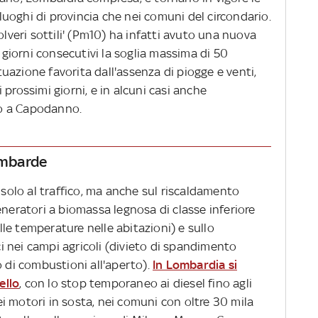
poluoghi di provincia che nei comuni del circondario.
olveri sottili' (Pm10) ha infatti avuto una nuova
iorni consecutivi la soglia massima di 50
azione favorita dall'assenza di piogge e venti,
prossimi giorni, e in alcuni casi anche
cio a Capodanno.
lombarde
 solo al traffico, ma anche sul riscaldamento
eneratori a biomassa legnosa di classe inferiore
delle temperature nelle abitazioni) e sullo
 nei campi agricoli (divieto di spandimento
o di combustioni all'aperto).
In Lombardia si
ello
, con lo stop temporaneo ai diesel fino agli
i motori in sosta, nei comuni con oltre 30 mila