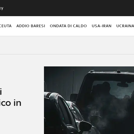
ky
CEUTA
ADDIO BARESI
ONDATA DI CALDO
USA-IRAN
UCRAIN
i
ico in