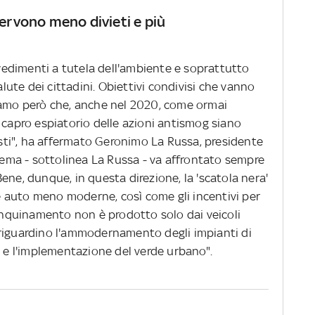
“Servono meno divieti e più
edimenti a tutela dell'ambiente e soprattutto
alute dei cittadini. Obiettivi condivisi che vanno
iamo però che, anche nel 2020, come ormai
 capro espiatorio delle azioni antismog siano
ti", ha affermato Geronimo La Russa, presidente
 tema - sottolinea La Russa - va affrontato sempre
ene, dunque, in questa direzione, la 'scatola nera'
lle auto meno moderne, così come gli incentivi per
'inquinamento non è prodotto solo dai veicoli
 riguardino l'ammodernamento degli impianti di
i e l'implementazione del verde urbano".