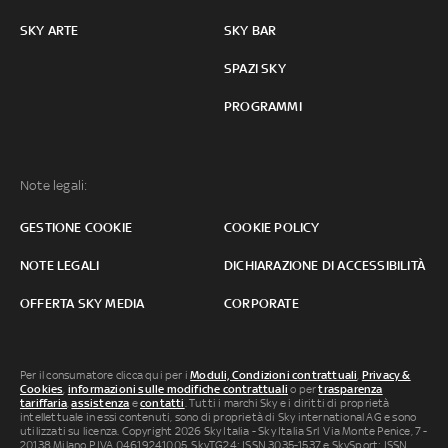
SKY ARTE
SKY BAR
SPAZI SKY
PROGRAMMI
Note legali:
GESTIONE COOKIE
COOKIE POLICY
NOTE LEGALI
DICHIARAZIONE DI ACCESSIBILITÀ
OFFERTA SKY MEDIA
CORPORATE
Per il consumatore clicca qui per i
Moduli, Condizioni contrattuali
,
Privacy &
Cookies
,
informazioni sulle modifiche contrattuali
o per
trasparenza
tariffaria
,
assistenza
e
contatti
. Tutti i marchi Sky e i diritti di proprietà
intellettuale in essi contenuti, sono di proprietà di Sky international AG e sono
utilizzati su licenza. Copyright 2026 Sky Italia - Sky Italia Srl Via Monte Penice, 7 -
20138 Milano P.IVA 04619241005. SkyTG24: ISSN 3035-1537 e SkySport: ISSN