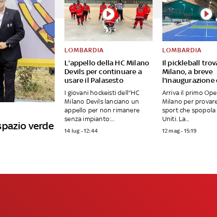
LOMBARDIA
LOMBARDIA
L'appello della HC Milano
Il pickleball tro
Devils per continuare a
Milano, a breve
usare il Palasesto
l'inaugurazione
I giovani hockeisti dell'’HC
Arriva il primo Op
Milano Devils lanciano un
Milano per provar
appello per non rimanere
sport che spopola 
senza impianto:...
Uniti. La...
spazio verde
14 lug - 12:44
12 mag - 15:19