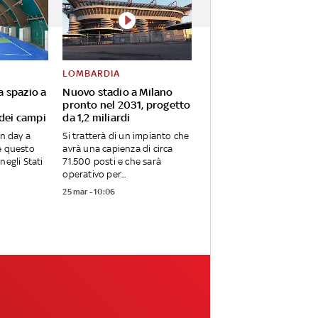
LOMBARDIA
va spazio a
Nuovo stadio a Milano
pronto nel 2031, progetto
 dei campi
da 1,2 miliardi
en day a
Si tratterà di un impianto che
e questo
avrà una capienza di circa
negli Stati
71.500 posti e che sarà
operativo per...
25 mar - 10:06