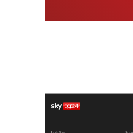
I siti Sky:
Serv