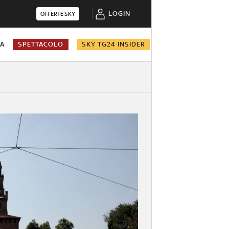
LOGIN
OFFERTE SKY
NA
SPETTACOLO
SKY TG24 INSIDER