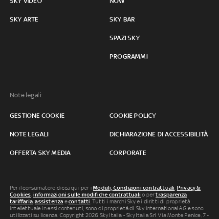
SKY VIDEO
NOW
SKY ARTE
SKY BAR
SPAZI SKY
PROGRAMMI
Note legali:
GESTIONE COOKIE
COOKIE POLICY
NOTE LEGALI
DICHIARAZIONE DI ACCESSIBILITÀ
OFFERTA SKY MEDIA
CORPORATE
Per il consumatore clicca qui per i
Moduli, Condizioni contrattuali
,
Privacy &
Cookies
,
informazioni sulle modifiche contrattuali
o per
trasparenza
tariffaria
,
assistenza
e
contatti
. Tutti i marchi Sky e i diritti di proprietà
intellettuale in essi contenuti, sono di proprietà di Sky international AG e sono
utilizzati su licenza. Copyright 2026 Sky Italia - Sky Italia Srl Via Monte Penice, 7 -