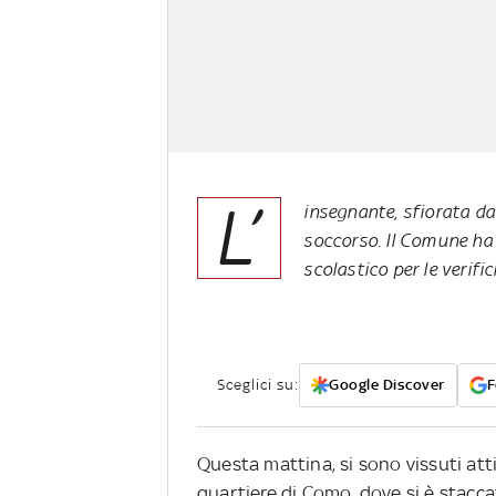
L’
insegnante, sfiorata da
soccorso. Il Comune ha 
scolastico per le verifi
Sceglici su:
Google Discover
F
Questa mattina, si sono vissuti att
quartiere di Como, dove si è staccat