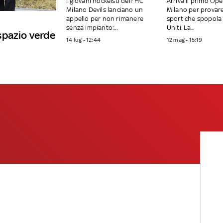
I giovani hockeisti dell'’HC
Arriva il primo Op
Milano Devils lanciano un
Milano per provar
appello per non rimanere
sport che spopola 
senza impianto:...
Uniti. La...
spazio verde
14 lug - 12:44
12 mag - 15:19