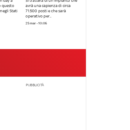
en day a
Si tratterà di un impianto che
e questo
avrà una capienza di circa
negli Stati
71.500 posti e che sarà
operativo per...
25 mar - 10:06
PUBBLICITÀ