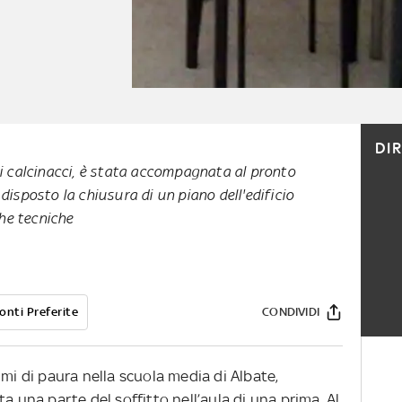
DI
i calcinacci, è stata accompagnata al pronto
disposto la chiusura di un piano dell'edificio
che tecniche
onti Preferite
CONDIVIDI
imi di paura nella scuola media di Albate,
a una parte del soffitto nell’aula di una prima. Al