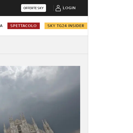
LOGIN
OFFERTE SKY
NA
SPETTACOLO
SKY TG24 INSIDER