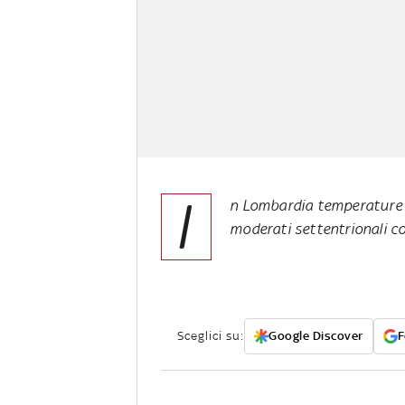
I
n Lombardia temperature i
moderati settentrionali con
Sceglici su:
Google Discover
F