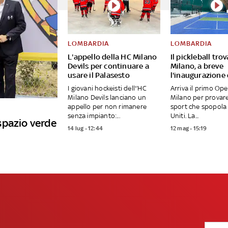
LOMBARDIA
LOMBARDIA
L'appello della HC Milano
Il pickleball tro
Devils per continuare a
Milano, a breve
usare il Palasesto
l'inaugurazione
I giovani hockeisti dell'’HC
Arriva il primo Op
Milano Devils lanciano un
Milano per provar
appello per non rimanere
sport che spopola 
senza impianto:...
Uniti. La...
spazio verde
14 lug - 12:44
12 mag - 15:19