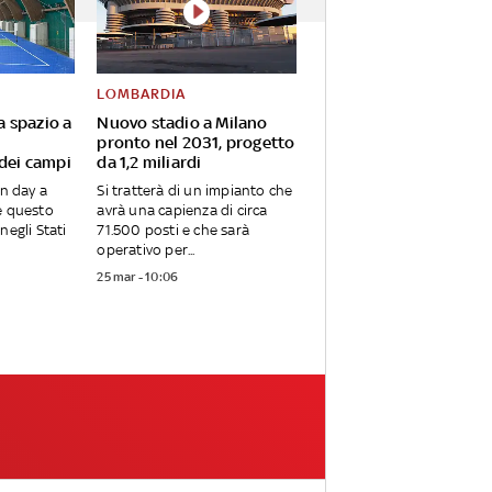
LOMBARDIA
va spazio a
Nuovo stadio a Milano
pronto nel 2031, progetto
 dei campi
da 1,2 miliardi
en day a
Si tratterà di un impianto che
e questo
avrà una capienza di circa
negli Stati
71.500 posti e che sarà
operativo per...
25 mar - 10:06