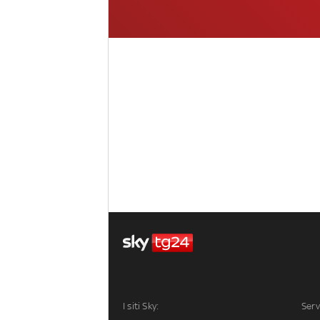
I siti Sky:
Serv