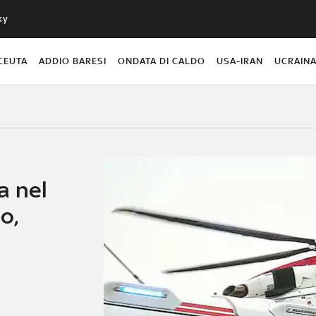
ky
CEUTA
ADDIO BARESI
ONDATA DI CALDO
USA-IRAN
UCRAIN
a nel
o,
e