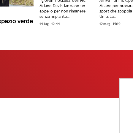
I giovani hockeisti dell'’HC
Arriva il primo Op
Milano Devils lanciano un
Milano per provar
appello per non rimanere
sport che spopola 
senza impianto:...
Uniti. La...
spazio verde
14 lug - 12:44
12 mag - 15:19