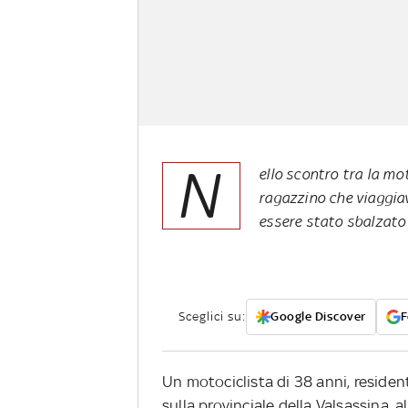
N
ello scontro tra la mo
ragazzino che viaggiav
essere stato sbalzato
Sceglici su:
Google Discover
F
Un motociclista di 38 anni, residen
sulla provinciale della Valsassina, al