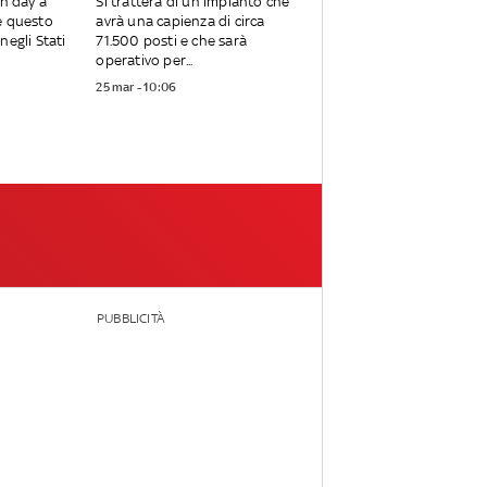
en day a
Si tratterà di un impianto che
e questo
avrà una capienza di circa
negli Stati
71.500 posti e che sarà
operativo per...
25 mar - 10:06
PUBBLICITÀ