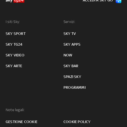
ACCEDI A SKY GO
I siti Sky:
Servizi:
SKY SPORT
SKY TV
SKY TG24
SKY APPS
SKY VIDEO
NOW
SKY ARTE
SKY BAR
SPAZI SKY
PROGRAMMI
Note legali:
GESTIONE COOKIE
COOKIE POLICY