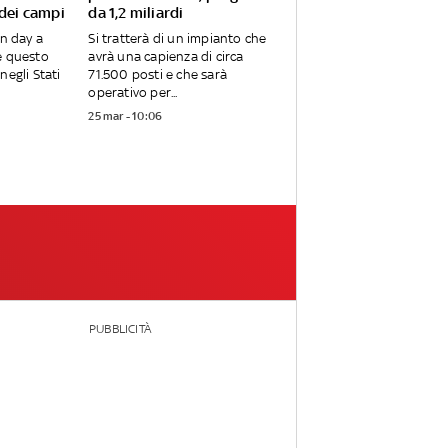
 dei campi
da 1,2 miliardi
en day a
Si tratterà di un impianto che
e questo
avrà una capienza di circa
negli Stati
71.500 posti e che sarà
operativo per...
25 mar - 10:06
PUBBLICITÀ