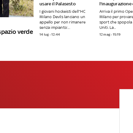
usare il Palasesto
l'inaugurazione
I giovani hockeisti dell'’HC
Arriva il primo Op
Milano Devils lanciano un
Milano per provar
appello per non rimanere
sport che spopola 
senza impianto:...
Uniti. La...
spazio verde
14 lug - 12:44
12 mag - 15:19