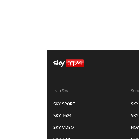
I siti Sky:
Serv
SKY SPORT
SKY
SKY TG24
SKY
SKY VIDEO
NO