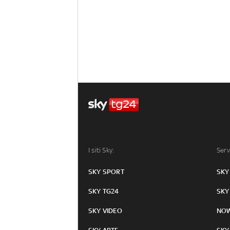
I siti Sky:
Serv
SKY SPORT
SKY
SKY TG24
SKY
SKY VIDEO
NO