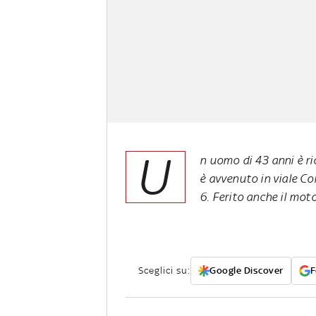
U
n uomo di 43 anni è ric
è avvenuto in viale Cor
6. Ferito anche il moto
Sceglici su:
Google Discover
F