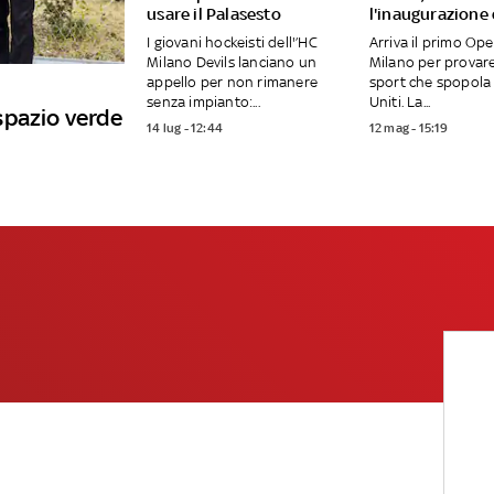
usare il Palasesto
l'inaugurazione
I giovani hockeisti dell'’HC
Arriva il primo Op
Milano Devils lanciano un
Milano per provar
appello per non rimanere
sport che spopola 
senza impianto:...
Uniti. La...
spazio verde
14 lug - 12:44
12 mag - 15:19