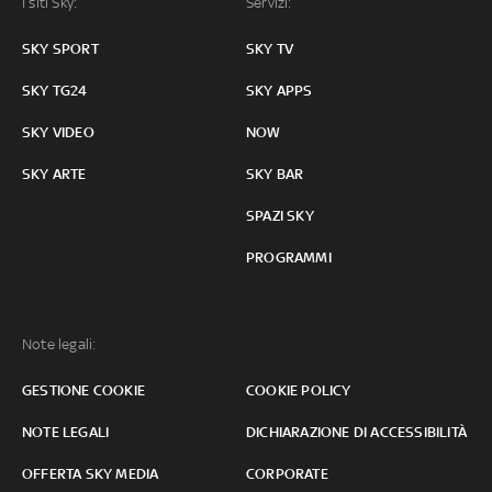
I siti Sky:
Servizi:
SKY SPORT
SKY TV
SKY TG24
SKY APPS
SKY VIDEO
NOW
SKY ARTE
SKY BAR
SPAZI SKY
PROGRAMMI
Note legali:
GESTIONE COOKIE
COOKIE POLICY
NOTE LEGALI
DICHIARAZIONE DI ACCESSIBILITÀ
OFFERTA SKY MEDIA
CORPORATE