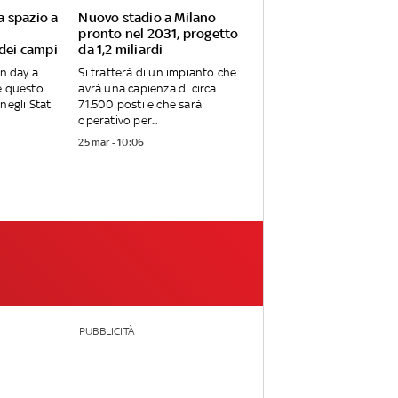
va spazio a
Nuovo stadio a Milano
pronto nel 2031, progetto
 dei campi
da 1,2 miliardi
en day a
Si tratterà di un impianto che
e questo
avrà una capienza di circa
negli Stati
71.500 posti e che sarà
operativo per...
25 mar - 10:06
PUBBLICITÀ