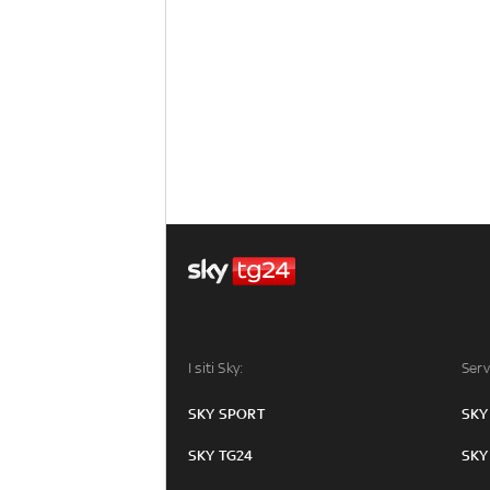
I siti Sky:
Serv
SKY SPORT
SKY
SKY TG24
SKY