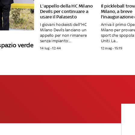
L'appello della HC Milano
Il pickleball tro
Devils per continuare a
Milano, a breve
usare il Palasesto
l'inaugurazione
I giovani hockeisti dell'’HC
Arriva il primo Op
Milano Devils lanciano un
Milano per provar
appello per non rimanere
sport che spopola 
senza impianto:...
Uniti. La...
spazio verde
14 lug - 12:44
12 mag - 15:19