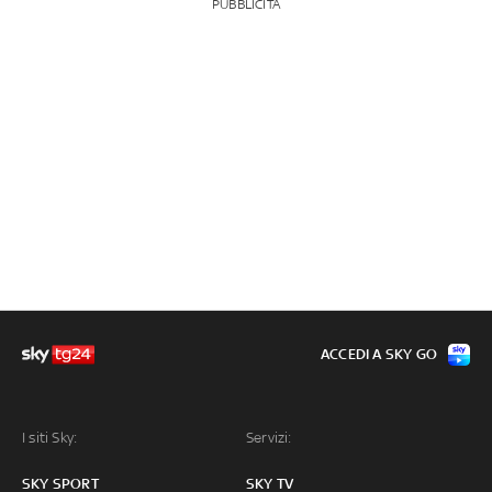
PUBBLICITÀ
ACCEDI A SKY GO
I siti Sky:
Servizi:
SKY SPORT
SKY TV