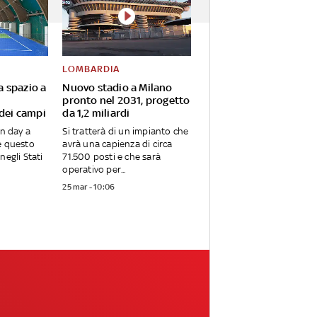
LOMBARDIA
va spazio a
Nuovo stadio a Milano
pronto nel 2031, progetto
 dei campi
da 1,2 miliardi
en day a
Si tratterà di un impianto che
e questo
avrà una capienza di circa
negli Stati
71.500 posti e che sarà
operativo per...
25 mar - 10:06