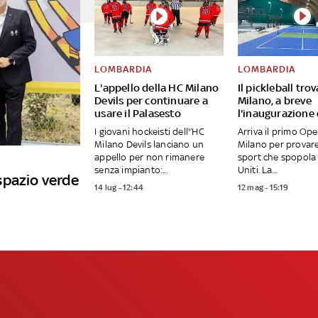
LOMBARDIA
LOMBARDIA
L'appello della HC Milano
Il pickleball tro
Devils per continuare a
Milano, a breve
usare il Palasesto
l'inaugurazione
I giovani hockeisti dell'’HC
Arriva il primo Op
Milano Devils lanciano un
Milano per provar
appello per non rimanere
sport che spopola 
senza impianto:...
Uniti. La...
spazio verde
14 lug - 12:44
12 mag - 15:19