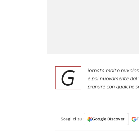
G
iornata molto nuvolos
e poi nuovamente dal 
pianure con qualche s
Sceglici su:
Google Discover
F