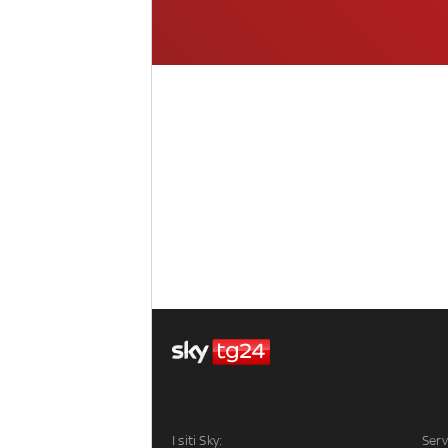
I siti Sky:
Serv