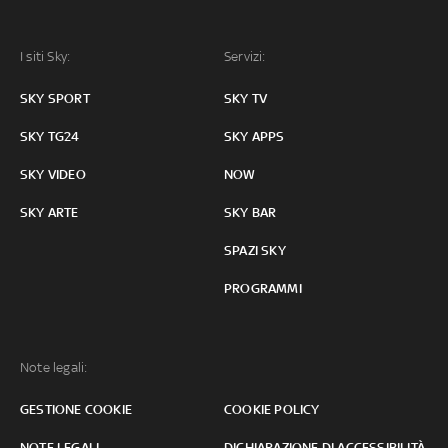
I siti Sky:
Servizi:
SKY SPORT
SKY TV
SKY TG24
SKY APPS
SKY VIDEO
NOW
SKY ARTE
SKY BAR
SPAZI SKY
PROGRAMMI
Note legali:
GESTIONE COOKIE
COOKIE POLICY
NOTE LEGALI
DICHIARAZIONE DI ACCESSIBILITÀ