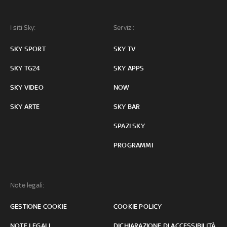
I siti Sky:
Servizi:
SKY SPORT
SKY TV
SKY TG24
SKY APPS
SKY VIDEO
NOW
SKY ARTE
SKY BAR
SPAZI SKY
PROGRAMMI
Note legali:
GESTIONE COOKIE
COOKIE POLICY
NOTE LEGALI
DICHIARAZIONE DI ACCESSIBILITÀ