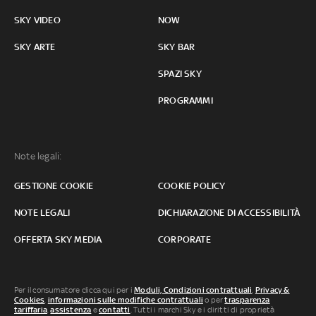
SKY VIDEO
NOW
SKY ARTE
SKY BAR
SPAZI SKY
PROGRAMMI
Note legali:
GESTIONE COOKIE
COOKIE POLICY
NOTE LEGALI
DICHIARAZIONE DI ACCESSIBILITÀ
OFFERTA SKY MEDIA
CORPORATE
Per il consumatore clicca qui per i
Moduli, Condizioni contrattuali
,
Privacy &
Cookies
,
informazioni sulle modifiche contrattuali
o per
trasparenza
tariffaria
,
assistenza
e
contatti
. Tutti i marchi Sky e i diritti di proprietà