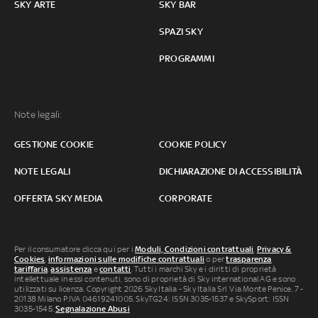
SKY ARTE
SKY BAR
SPAZI SKY
PROGRAMMI
Note legali:
GESTIONE COOKIE
COOKIE POLICY
NOTE LEGALI
DICHIARAZIONE DI ACCESSIBILITÀ
OFFERTA SKY MEDIA
CORPORATE
Per il consumatore clicca qui per i
Moduli, Condizioni contrattuali
,
Privacy &
Cookies
,
informazioni sulle modifiche contrattuali
o per
trasparenza
tariffaria
,
assistenza
e
contatti
. Tutti i marchi Sky e i diritti di proprietà
intellettuale in essi contenuti, sono di proprietà di Sky international AG e sono
utilizzati su licenza. Copyright 2026 Sky Italia - Sky Italia Srl Via Monte Penice, 7 -
20138 Milano P.IVA 04619241005. SkyTG24: ISSN 3035-1537 e SkySport: ISSN
3035-1545.
Segnalazione Abusi