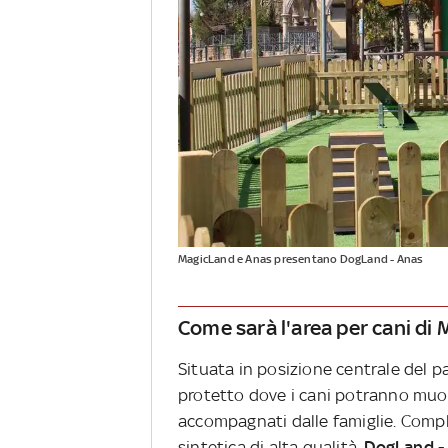
MagicLand e Anas presentano DogLand - Anas
Come sarà l'area per cani di
Situata in posizione centrale del pa
protetto dove i cani potranno muove
accompagnati dalle famiglie. Compl
sintetica di alta qualità,
DogLand -