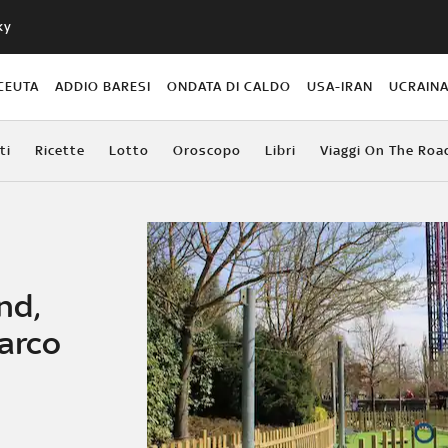
ky
CEUTA
ADDIO BARESI
ONDATA DI CALDO
USA-IRAN
UCRAIN
ti
Ricette
Lotto
Oroscopo
Libri
Viaggi On The Roa
nd,
parco