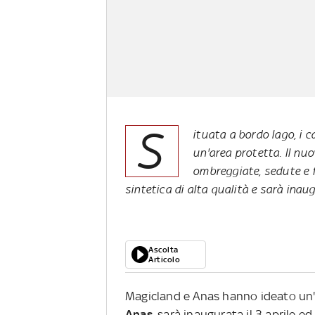
S
ituata a bordo lago, i 
un'area protetta. Il nu
ombreggiate, sedute e f
sintetica di alta qualità e sarà inaug
Ascolta
Articolo
Magicland e Anas hanno ideato un'a
Anas
, sarà inaugurata il 3 aprile e