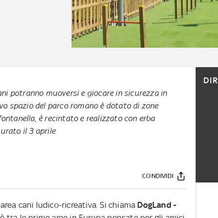
DI
cani potranno muoversi e giocare in sicurezza in
ovo spazio del parco romano è dotato di zone
ontanella, è recintato e realizzato con erba
urato il 3 aprile
CONDIVIDI
rea cani ludico-ricreativa. Si chiama
DogLand -
d è tra le prime aree in Europa pensate per gli amici