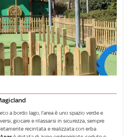
 Magicland
rco a bordo lago, l’area è uno spazio verde e
rsi, giocare e rilassarsi in sicurezza, sempre
etamente recintata e realizzata con erba
 Anas
è dotata di zone ombreggiate, sedute e