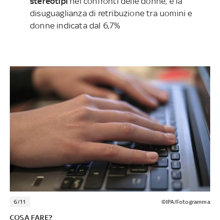
stereotipi
nei confronti delle donne, e la
disuguaglianza di retribuzione tra uomini e
donne indicata dal 6,7%
6/11
©IPA/Fotogramma
COSA FARE?