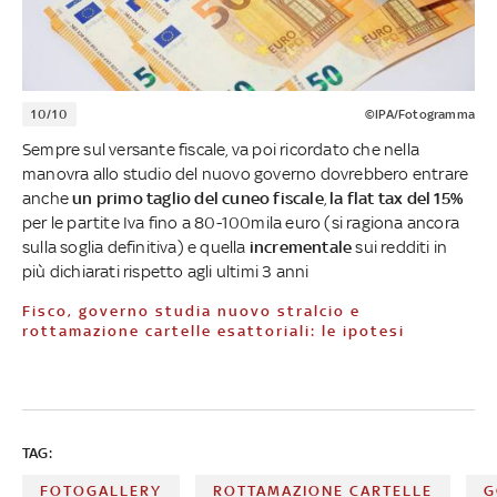
10/10
©IPA/Fotogramma
Sempre sul versante fiscale, va poi ricordato che nella
manovra allo studio del nuovo governo dovrebbero entrare
anche
un primo taglio del cuneo fiscale
,
la flat tax del 15%
per le partite Iva fino a 80-100mila euro (si ragiona ancora
sulla soglia definitiva) e quella
incrementale
sui redditi in
più dichiarati rispetto agli ultimi 3 anni
Fisco, governo studia nuovo stralcio e
rottamazione cartelle esattoriali: le ipotesi
TAG:
FOTOGALLERY
ROTTAMAZIONE CARTELLE
G