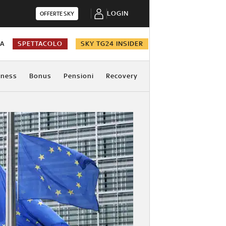
LOGIN
OFFERTE SKY
NA
SPETTACOLO
SKY TG24 INSIDER
iness
Bonus
Pensioni
Recovery