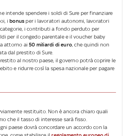
che intende spendere i soldi di Sure per finanziare
oi, i
bonus
per i lavoratori autonomi, lavoratori
e categorie, i contributi a fondo perduto per
oldi per il congedo parentale e il voucher baby
esa attorno ai
50 miliardi di euro
, che quindi non
a dal prestito di Sure.
estito al nostro paese, il governo potrà coprire le
ebito e ridurre così la spesa nazionale per pagare
vviamente restituito. Non è ancora chiaro quali
o che il tasso di interesse sarà fisso.
i ogni paese dovrà concordare un accordo con la
ne, come stabilisce il
regolamento europeo di