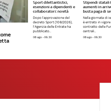
Sport dilettantistici,
Stipendi statali 
esenzioni a dipendenti e
aumenti in arriv
collaboratori: novità
busta paga di s
Dopo l’approvazione del
Nella giornata di ie
decreto Sport (108/2026),
è entrato in vigore
l'Agenzia delle Entrate ha
contratto delle Fu
pubblicato...
centrali...
 come
08 ago - 06:30
08 ago - 06:30
petta