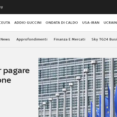
ky
CEUTA
ADDIO GUCCINI
ONDATA DI CALDO
USA-IRAN
UCRAI
News
Approfondimenti
Finanza E Mercati
Sky TG24 Bus
er pagare
one