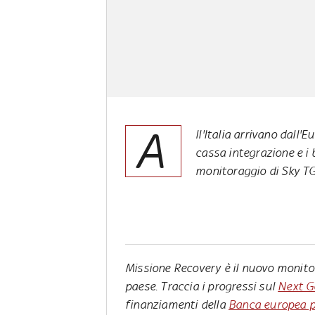
A
ll'Italia arrivano dall'
cassa integrazione e i 
monitoraggio di Sky T
Missione Recovery
è il nuovo monitor
paese. Traccia i progressi sul
Next G
finanziamenti della
Banca europea pe