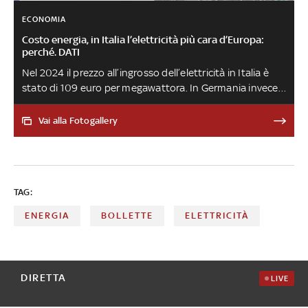
ECONOMIA
Costo energia, in Italia l’elettricità più cara d’Europa:
perché. DATI
Nel 2024 il prezzo all’ingrosso dell’elettricità in Italia è
stato di 109 euro per megawattora. In Germania invece
si è fermato a 78 euro, in Spagna a 63 euro e in Francia a
58, poco più della metà di quello italiano. Tra le cause c’è
Vai alla Fotogallery
prezzo del gas, da cui noi dipendiamo più di altri: anche
di questo si è parlato nella puntata di Numeri,
approfondimento di Sky TG24, del 29 maggio
TAG:
ENERGIA
BOLLETTE
ELETTRICITÀ
DIRETTA
LIVE