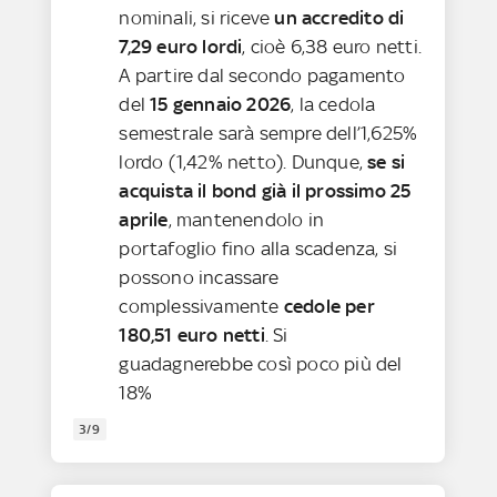
nominali, si riceve
un accredito di
7,29 euro lordi
, cioè 6,38 euro netti.
A partire dal secondo pagamento
del
15 gennaio 2026
, la cedola
semestrale sarà sempre dell’1,625%
lordo (1,42% netto). Dunque,
se si
acquista il bond già il prossimo 25
aprile
, mantenendolo
in
portafoglio fino alla scadenza, si
possono incassare
complessivamente
cedole per
180,51 euro netti
. Si
guadagnerebbe così poco più del
18%
3/9