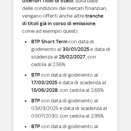
ulteriori Titoli di Stato
, sulla base
delle condizioni dei mercati finanziari,
vengano offerti anche altre
tranche
di titoli già in corso di emissione
,
come ad esempio
questi:
BTP Short Term
con data di
godimento al
30/01/2025
e data di
scadenza al
25/02/2027
, con
cedola al 2,55%
BTP
con data di godimento al
17/03/2025
e data di scadenza al
15/06/2028
, con cedola al 2,65%
BTP
con data di godimento al
03/03/2025 e data di scadenza al
01/07/2030, con cedola al 2,95%
BTP
con data di godimento al