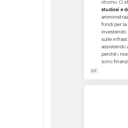
ritorno. Ci s
studiosi e d
amministraz
fondi per la
investendo. 
sulle infras
assistendo 
perché i ric
sono finanzi
2/7