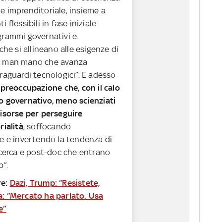
e imprenditoriale, insieme a
 flessibili in fase iniziale
grammi governativi e
 che si allineano alle esigenze di
o man mano che avanza
raguardi tecnologici”. E adesso
 preoccupazione che, con il calo
o governativo, meno scienziati
risorse per perseguire
rialità
, soffocando
ne e invertendo la tendenza di
icerca e post-doc che entrano
p”.
e:
Dazi, Trump: “Resistete,
a: “Mercato ha parlato. Usa
e”