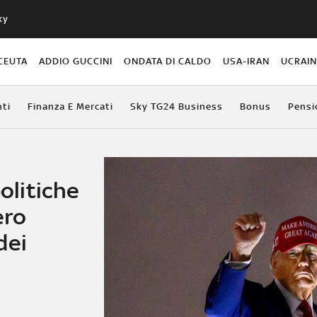
ky
CEUTA
ADDIO GUCCINI
ONDATA DI CALDO
USA-IRAN
UCRAI
ti
Finanza E Mercati
Sky TG24 Business
Bonus
Pensi
politiche
ero
dei