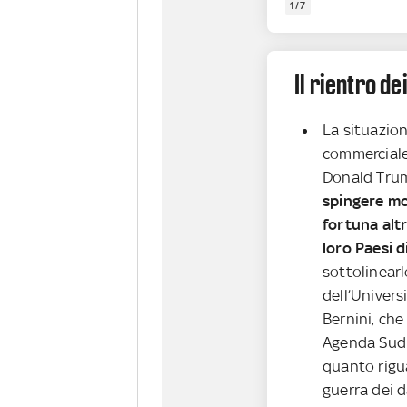
1/7
Il rientro dei
La situazio
commerciale 
Donald Tru
spingere mol
fortuna alt
loro Paesi d
sottolinearl
dell’Univers
Bernini, che
Agenda Sud 
quanto rigua
guerra dei d