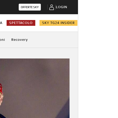
LOGIN
OFFERTE SKY
NA
SPETTACOLO
SKY TG24 INSIDER
oni
Recovery