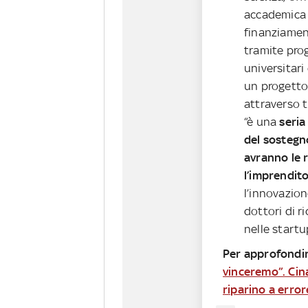
accademica 
finanziamenti
tramite pro
universitari
un progett
attraverso t
“è una
seria
del sostegn
avranno le 
l’imprendito
l’innovazio
dottori di r
nelle startu
Per approfondir
vinceremo”. Cin
riparino a error