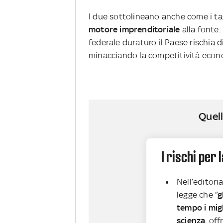
I due sottolineano anche come i tagli
motore imprenditoriale
alla fonte:
federale duraturo il Paese rischia d
minacciando la competitività econo
Quell
I rischi per 
Nell’editori
legge che “
g
tempo i migl
scienza
, of