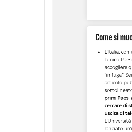
Come si muov
L’Italia, c
l’unico Paes
accogliere q
“in fuga”. 
articolo pub
sottolineat
primi Paesi 
cercare di s
uscita di tal
L’Università
lanciato un’i