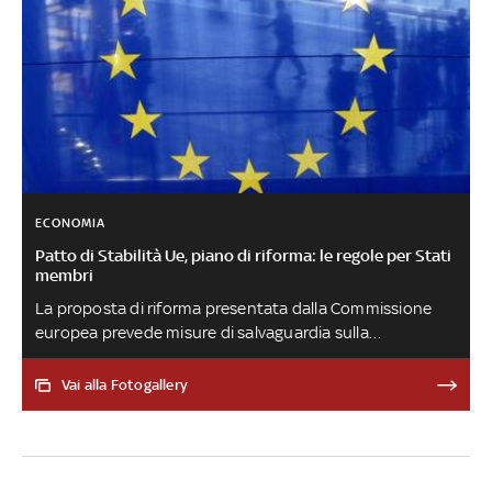
ECONOMIA
Patto di Stabilità Ue, piano di riforma: le regole per Stati
membri
La proposta di riforma presentata dalla Commissione
europea prevede misure di salvaguardia sulla
sostenibilità del debito. Restano invariati i valori di
riferimento del 3% e del 60% del Pil per il deficit e il
Vai alla Fotogallery
debito. Gli Stati indicheranno obiettivi di medio termine
(4 anni) su come intendono affrontare squilibri
macroeconomici e riforme, indicando solo un indicatore
di spesa