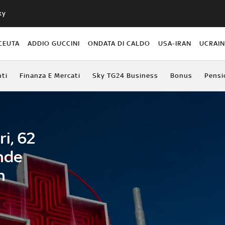
ky
CEUTA
ADDIO GUCCINI
ONDATA DI CALDO
USA-IRAN
UCRAI
ti
Finanza E Mercati
Sky TG24 Business
Bonus
Pensi
i, 62
ende
n