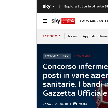
Esplora tutte le offerte S
CAOS MIGRANTI 
ECONOMIA
News
Approfondimen
FOTOGALLERY
ECONOMIA
Concorso infermier
posti in varie azi
sanitarie. I bandi i
Gazzetta Ufficiale
22 nov 2023 - 06:30
9 foto