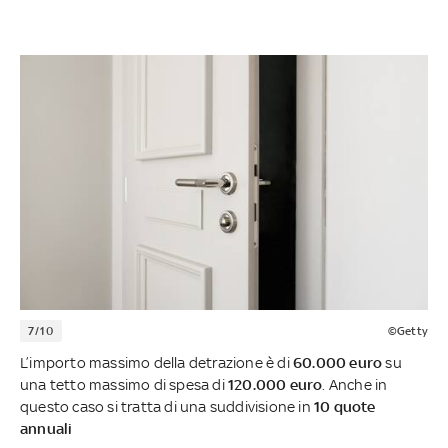
7/10
©Getty
L’importo massimo della detrazione è di
60.000 euro
su
una tetto massimo di spesa di
120.000 euro
. Anche in
questo caso si tratta di una suddivisione in
10 quote
annuali