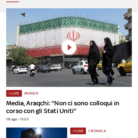
MONDO
LIVE
Media, Araqchi: "Non ci sono colloqui in
corso con gli Stati Uniti"
09 ago - 11:03
CRONACA
LIVE