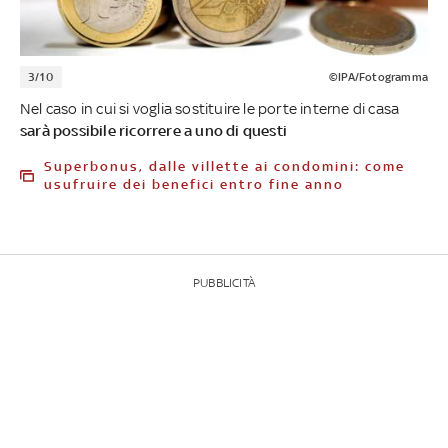
3/10
©IPA/Fotogramma
Nel caso in cui si voglia sostituire le porte interne di casa
sarà possibile ricorrere a uno di questi
Superbonus, dalle villette ai condomini: come
usufruire dei benefici entro fine anno
PUBBLICITÀ