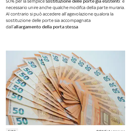
50% per la semplice
sostituzione delle porte già esistenti
: è
necessario unire anche qualche modifca della parte muraria.
Al contrario si può accedere all’agevolazione qualora la
sostituzione delle porte sia accompagnata
dall’
allargamento della porta stessa