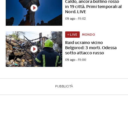
Caldo, ancora bollino rosso
in 19 città. Primi temporali al
Nord. LIVE
09 ago - 11:02
MONDO
LIVE
Raid ucraino vicino
Belgorod: 3 morti. Odessa
sotto attacco russo
09 ago - 11:00
PUBBLICITÀ