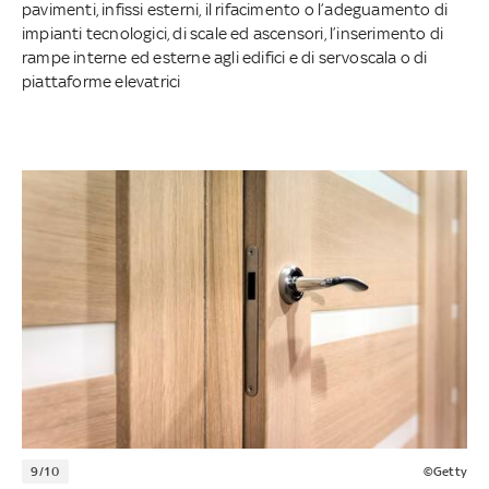
pavimenti, infissi esterni, il rifacimento o l’adeguamento di
impianti tecnologici, di scale ed ascensori, l’inserimento di
rampe interne ed esterne agli edifici e di servoscala o di
piattaforme elevatrici
9/10
©Getty