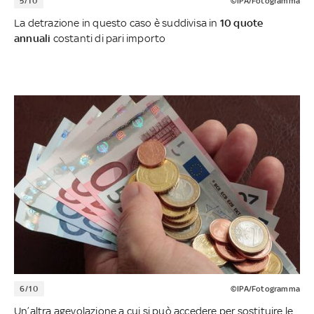
5/10
©IPA/Fotogramma
La detrazione in questo caso è suddivisa in
10 quote
annuali
costanti di pari importo
6/10
©IPA/Fotogramma
Un’altra agevolazione a cui si può accedere per sostituire le