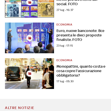
social. FOTO
27 lug - 16:37
ECONOMIA
Euro, nuove banconote: Bce
presenta le dieci proposte
finaliste. FOTO
23 lug - 17:15
ECONOMIA
Monopattini, quanto costa e
cosa copre l'assicurazione
obbligatoria?
17 lug - 05:30
ALTRE NOTIZIE