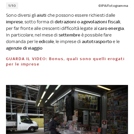
1/10
©IPA/Fotogramma
Sono diversi gli
aiuti
che possono essere richiesti dalle
imprese
, sotto forma di
detrazioni o agevolazioni fiscali
,
per far fronte alle crescenti difficoltà legate al
caro energia
.
In particolare, nel mese di
settembre
è possibile fare
domanda per le
edicole
, le imprese di
autotrasporto
e le
agenzie di viaggio
GUARDA IL VIDEO: Bonus, quali sono quelli erogati
per le imprese