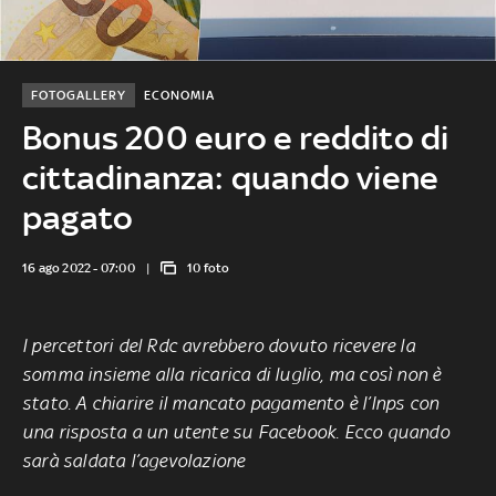
FOTOGALLERY
ECONOMIA
Bonus 200 euro e reddito di
cittadinanza: quando viene
pagato
16 ago 2022 - 07:00
10 foto
I percettori del Rdc avrebbero dovuto ricevere la
somma insieme alla ricarica di luglio, ma così non è
stato. A chiarire il mancato pagamento è l’Inps con
una risposta a un utente su Facebook. Ecco quando
sarà saldata l’agevolazione