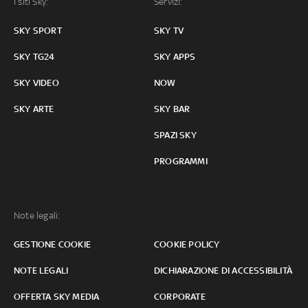
I siti Sky:
Servizi:
SKY SPORT
SKY TV
SKY TG24
SKY APPS
SKY VIDEO
NOW
SKY ARTE
SKY BAR
SPAZI SKY
PROGRAMMI
Note legali:
GESTIONE COOKIE
COOKIE POLICY
NOTE LEGALI
DICHIARAZIONE DI ACCESSIBILITÀ
OFFERTA SKY MEDIA
CORPORATE