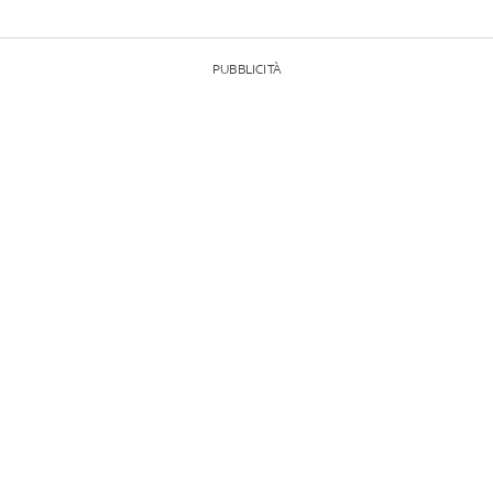
PUBBLICITÀ