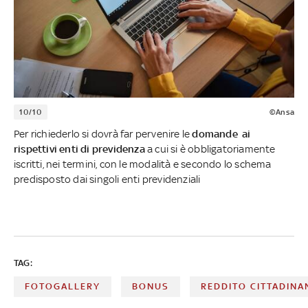
10/10
©Ansa
Per richiederlo si dovrà far pervenire le
domande ai
rispettivi enti di previdenza
a cui si è obbligatoriamente
iscritti, nei termini, con le modalità e secondo lo schema
predisposto dai singoli enti previdenziali
TAG:
FOTOGALLERY
BONUS
REDDITO CITTADINA