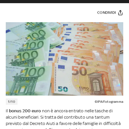
CONDIVIDI
1/10
©IPA/Fotogramma
Il
bonus 200 euro
non è ancora entrato nelle tasche di
alcuni beneficiari. Si tratta del contributo una tantum
previsto dal Decreto Aiuti a favore delle famiglie in difficoltà