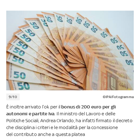
9/10
©IPA/Fotogramma
È inoltre arrivato l’ok per il
bonus di 200 euro per gli
autonomi e partite Iva
. Il ministro del Lavoro e delle
Politiche Sociali, Andrea Orlando, ha infatti firmato
il decreto
che disciplina i criteri e le modalità per la concessione
del contributo anche a questa platea