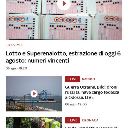
LIFESTYLE
Lotto e Superenalotto, estrazione di oggi 6
agosto: numeri vincenti
06 ago - 19:20
MONDO
LIVE
Guerra Ucraina, Bild: droni
russi su nave cargo tedesca
a Odessa. LIVE
06 ago - 19:00
CRONACA
LIVE