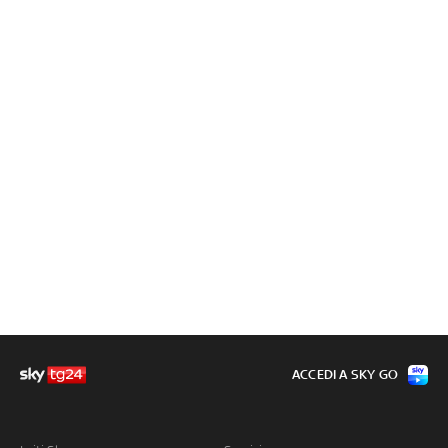
ACCEDI A SKY GO