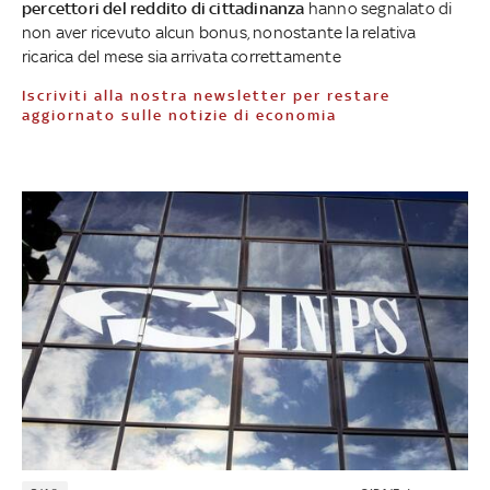
percettori del reddito di cittadinanza
hanno segnalato di
non aver ricevuto alcun bonus, nonostante la relativa
ricarica del mese sia arrivata correttamente
Iscriviti alla nostra newsletter per restare
aggiornato sulle notizie di economia