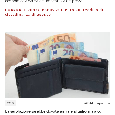
economica a causa dell’impennata dei prezzi
GUARDA IL VIDEO: Bonus 200 euro sul reddito di
cittadinanza di agosto
2/10
©IPA/Fotogramma
L’agevolazione sarebbe dovuta arrivare a
luglio
, ma alcuni