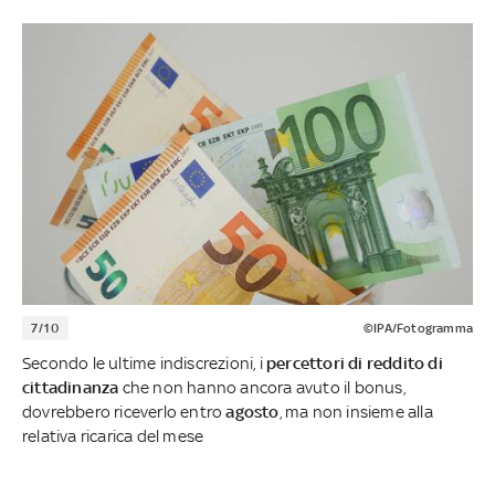
7/10
©IPA/Fotogramma
Secondo le ultime indiscrezioni, i
percettori di reddito di
cittadinanza
che non hanno ancora avuto il bonus,
dovrebbero riceverlo entro
agosto
, ma non insieme alla
relativa ricarica del mese