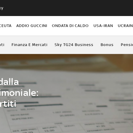
ky
CEUTA
ADDIO GUCCINI
ONDATA DI CALDO
USA-IRAN
UCRAI
ti
Finanza E Mercati
Sky TG24 Business
Bonus
Pensi
dalla
imoniale:
titi