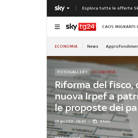
Esplora tutte le offerte S
CAOS MIGRANTI 
ECONOMIA
News
Approfondimen
FOTOGALLERY
ECONOMIA
Riforma del fisco, 
nuova Irpef a patr
le proposte dei par
09 giu 2021 - 06:30
9 foto
©IPA/Fotogramma