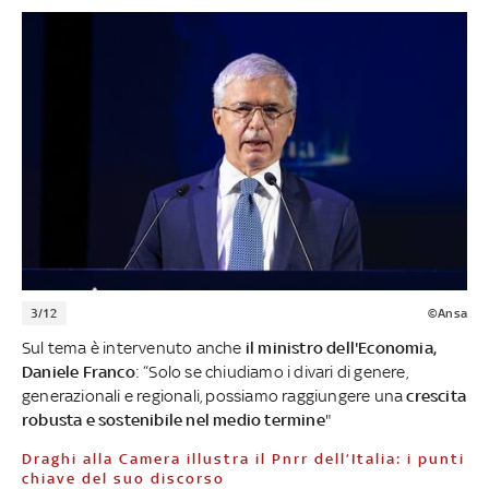
3/12
©Ansa
Sul tema è intervenuto anche
il ministro dell'Economia,
Daniele Franco
: “Solo se chiudiamo i divari di genere,
generazionali e regionali, possiamo raggiungere una
crescita
robusta e sostenibile nel medio termine
"
Draghi alla Camera illustra il Pnrr dell’Italia: i punti
chiave del suo discorso