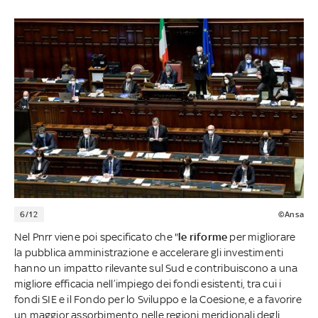
6/12
©Ansa
Nel Pnrr viene poi specificato che "
le riforme
per migliorare
la pubblica amministrazione e accelerare gli investimenti
hanno un impatto rilevante sul Sud e contribuiscono a una
migliore efficacia nell’impiego dei fondi esistenti, tra cui i
fondi SIE e il Fondo per lo Sviluppo e la Coesione, e a favorire
un maggior assorbimento nelle regioni meridionali degli