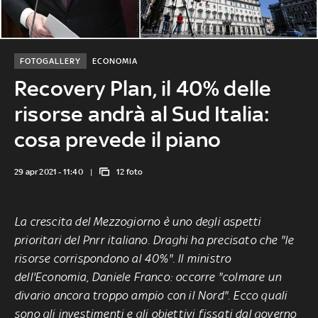
FOTOGALLERY
ECONOMIA
Recovery Plan, il 40% delle
risorse andrà al Sud Italia:
cosa prevede il piano
29 apr 2021 - 11:40
12 foto
La crescita del Mezzogiorno
è uno degli aspetti
prioritari del
Pnrr italiano
. Draghi ha precisato che "
le
risorse corrispondono al 40%"
. Il ministro
dell'Economia, Daniele Franco: occorre "c
olmare un
divario ancora troppo ampio con il Nord". Ecco quali
sono gli investimenti e gli obiettivi fissati dal governo