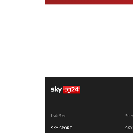
I siti Sky:
Serv
SKY SPORT
SKY