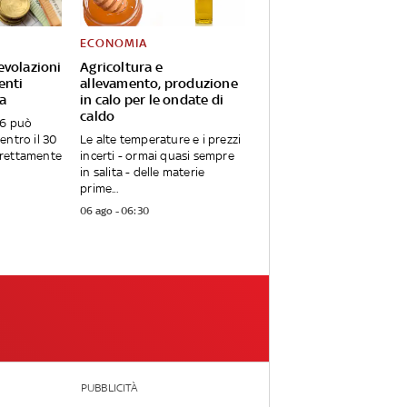
ECONOMIA
evolazioni
Agricoltura e
enti
allevamento, produzione
da
in calo per le ondate di
caldo
26 può
entro il 30
Le alte temperature e i prezzi
irettamente
incerti - ormai quasi sempre
in salita - delle materie
prime...
06 ago - 06:30
PUBBLICITÀ