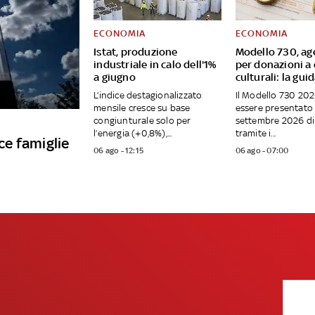
ECONOMIA
ECONOMIA
Istat, produzione
Modello 730, ag
industriale in calo dell'1%
per donazioni a 
a giugno
culturali: la gui
L’indice destagionalizzato
Il Modello 730 20
mensile cresce su base
essere presentato 
congiunturale solo per
settembre 2026 d
l’energia (+0,8%),...
tramite i...
sce famiglie
06 ago - 12:15
06 ago - 07:00