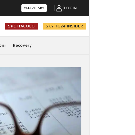
LOGIN
OFFERTE SKY
A
SPETTACOLO
SKY TG24 INSIDER
oni
Recovery