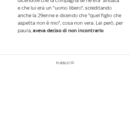
dicendole che la compagna se ne era "andata"
e che lui era un "uomo libero", screditando
anche la 29enne e dicendo che "quel figlio che
aspetta non è mio", cosa non vera. Lei però, per
paura,
aveva deciso di non incontrarlo
PUBBLICITÀ