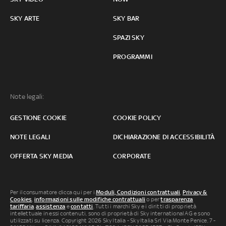
SKY ARTE
SKY BAR
SPAZI SKY
PROGRAMMI
Note legali:
GESTIONE COOKIE
COOKIE POLICY
NOTE LEGALI
DICHIARAZIONE DI ACCESSIBILITÀ
OFFERTA SKY MEDIA
CORPORATE
Per il consumatore clicca qui per i
Moduli, Condizioni contrattuali
,
Privacy &
Cookies
,
informazioni sulle modifiche contrattuali
o per
trasparenza
tariffaria
,
assistenza
e
contatti
. Tutti i marchi Sky e i diritti di proprietà
intellettuale in essi contenuti, sono di proprietà di Sky international AG e sono
utilizzati su licenza. Copyright 2026 Sky Italia - Sky Italia Srl Via Monte Penice, 7 -