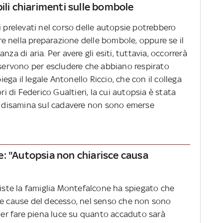
ili chiarimenti sulle bombole
i prelevati nel corso delle autopsie potrebbero
ore nella preparazione delle bombole, oppure se il
za di aria. Per avere gli esiti, tuttavia, occorrerà
i servono per escludere che abbiano respirato
ga il legale Antonello Riccio, che con il collega
ri di Federico Gualtieri, la cui autopsia è stata
ma disamina sul cadavere non sono emerse
: "Autopsia non chiarisce causa
siste la famiglia Montefalcone ha spiegato che
le cause del decesso, nel senso che non sono
"Per fare piena luce su quanto accaduto sarà