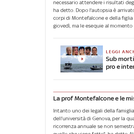
necessario attendere i risultati degl
ha detto. Dopo l'autopsia è arrivato
corpi di Montefalcone e della figli
giovedì, ma le esequie al momento 
LEGGI ANC
Sub morti 
pro e inte
La prof Montefalcone e le mi
Intanto uno dei legali della famigl
dell’università di Genova, per la q
ricorrenza annuale se non semestra
quello che viene fatto", ha detto A