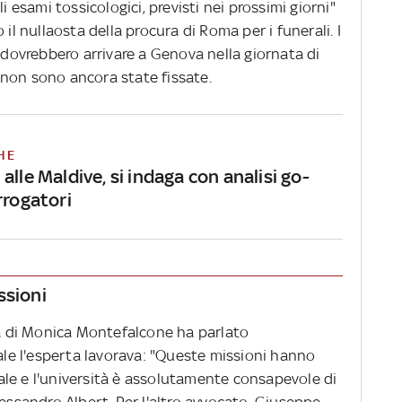
i esami tossicologici, previsti nei prossimi giorni"
 il nullaosta della procura di Roma per i funerali. I
a dovrebbero arrivare a Genova nella giornata di
non sono ancora state fissate.
HE
alle Maldive, si indaga con analisi go-
rrogatori
ssioni
ia di Monica Montefalcone ha parlato
uale l'esperta lavorava: "Queste missioni hanno
le e l'università è assolutamente consapevole di
lessandro Albert. Per l'altro avvocato, Giuseppe