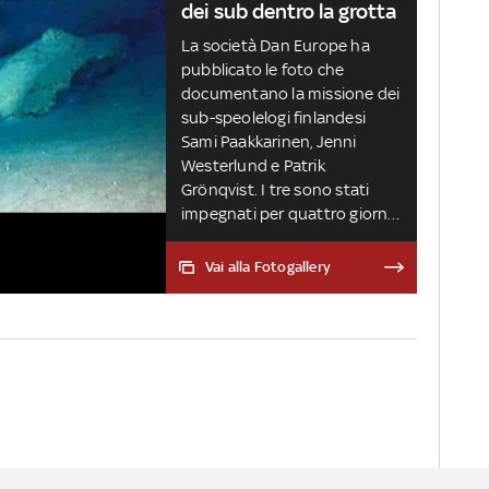
dei sub dentro la grotta
La società Dan Europe ha
pubblicato le foto che
documentano la missione dei
sub-speolelogi finlandesi
Sami Paakkarinen, Jenni
Westerlund e Patrik
Grönqvist. I tre sono stati
impegnati per quattro giorni
nel recupero dei corpi dei sub
italiani ma anche nelle
Vai alla Fotogallery
successive operazioni di
bonifica dell'area