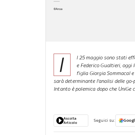
©Ansa
I
l 25 maggio sono stati eff
e Federico Gualtieri, oggi 
figlia Giorgia Sommacal e
sarà determinante l'analisi delle go-
Intanto è polemica dopo che UniGe ca
Ascolta
Seguici su:
Googl
Articolo