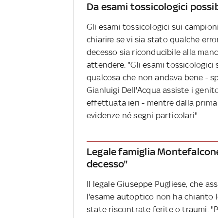
Da esami tossicologici possib
Gli esami tossicologici sui campion
chiarire se vi sia stato qualche err
decesso sia riconducibile alla mancan
attendere. "Gli esami tossicologic
qualcosa che non andava bene - spie
Gianluigi Dell'Acqua assiste i genito
effettuata ieri - mentre dalla pri
evidenze né segni particolari".
Legale famiglia Montefalcone
decesso"
Il legale Giuseppe Pugliese, che as
l'esame autoptico non ha chiarito 
state riscontrate ferite o traumi. 