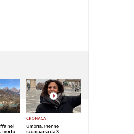
CRONACA
ffa nel
Umbria, 14enne
e: morto
scomparsa da 3