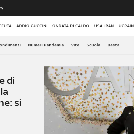
ky
CEUTA
ADDIO GUCCINI
ONDATA DI CALDO
USA-IRAN
UCRAI
ondimenti
Numeri Pandemia
Vite
Scuola
Basta
e di
la
e: si