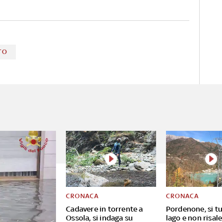
outfit più audaci diventando
una vera star anche in fatto
di stile. La gallery
TO
CRONACA
CRONACA
Cadavere in torrente a
Pordenone, si tu
Ossola, si indaga su
lago e non risal