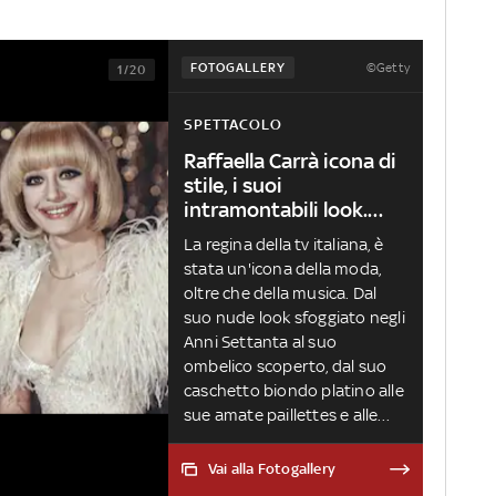
©Getty
FOTOGALLERY
1/20
SPETTACOLO
Raffaella Carrà icona di
stile, i suoi
intramontabili look.
FOTO
La regina della tv italiana, è
stata un'icona della moda,
oltre che della musica. Dal
suo nude look sfoggiato negli
Anni Settanta al suo
ombelico scoperto, dal suo
caschetto biondo platino alle
sue amate paillettes e alle
tute aderenti, Raffaella Carrà
ha sempre indossato con
Vai alla Fotogallery
ironia ed eleganza i suoi