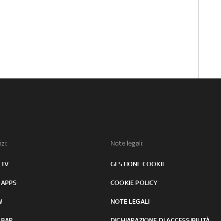
izi:
Note legali:
 TV
GESTIONE COOKIE
 APPS
COOKIE POLICY
W
NOTE LEGALI
 BAR
DICHIARAZIONE DI ACCESSIBILITÀ