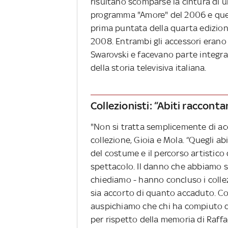
risultano scomparse la cintura di u
programma "Amore" del 2006 e quel
prima puntata della quarta edizion
2008. Entrambi gli accessori erano d
Swarovski e facevano parte integran
della storia televisiva italiana.
Collezionisti: “Abiti racconta
"Non si tratta semplicemente di acc
collezione, Gioia e Mola. “Quegli abi
del costume e il percorso artistico
spettacolo. Il danno che abbiamo s
chiediamo - hanno concluso i collez
sia accorto di quanto accaduto. Con
auspichiamo che chi ha compiuto q
per rispetto della memoria di Raffae