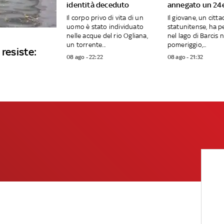
identità deceduto
annegato un 24
Il corpo privo di vita di un
Il giovane, un citt
uomo è stato individuato
statunitense, ha pe
nelle acque del rio Ogliana,
nel lago di Barcis 
un torrente...
pomeriggio,...
 resiste:
08 ago - 22:22
08 ago - 21:32