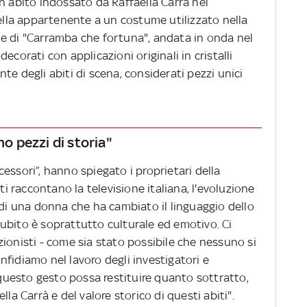
n abito indossato da Raffaella Carrà nel
la appartenente a un costume utilizzato nella
e di "Carramba che fortuna", andata in onda nel
ecorati con applicazioni originali in cristalli
te degli abiti di scena, considerati pezzi unici
no pezzi di storia"
essori”, hanno spiegato i proprietari della
ti raccontano la televisione italiana, l'evoluzione
 di una donna che ha cambiato il linguaggio dello
ubito è soprattutto culturale ed emotivo. Ci
ionisti - come sia stato possibile che nessuno si
fidiamo nel lavoro degli investigatori e
uesto gesto possa restituire quanto sottratto,
lla Carrà e del valore storico di questi abiti".