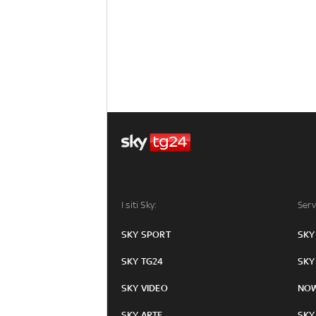
I siti Sky:
Serv
SKY SPORT
SKY
SKY TG24
SKY
SKY VIDEO
NO
SKY ARTE
SKY