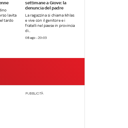
enne
settimane a Giove: la
denuncia del padre
adino
rso lavita
La ragazzina si chiama Ikhlas
nel tardo
e vive con il genitore e i
fratelli nel paese in provincia
di...
08 ago - 20:03
PUBBLICITÀ