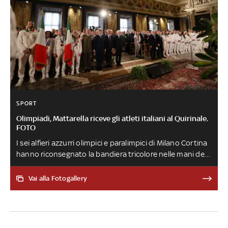
SPORT
Olimpiadi, Mattarella riceve gli atleti italiani al Quirinale.
FOTO
I sei alfieri azzurri olimpici e paralimpici di Milano Cortina
hanno riconsegnato la bandiera tricolore nelle mani del
presidente della Repubblica. 'Questi Giochi hanno
scritto una pagina indimenticabile. I medaglieri sono
Vai alla Fotogallery
colmi', ha detto il capo dello Stato, che ha evidenziato il
ruolo dello sport come 'testimone di civiltà che non si
arrende alle prepotenze' in un mondo segnato da 'tempi
difficili, offuscati da venti di odio'