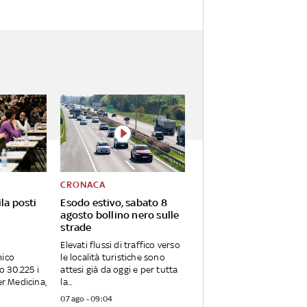
CRONACA
la posti
Esodo estivo, sabato 8
agosto bollino nero sulle
strade
Elevati flussi di traffico verso
mico
le località turistiche sono
 30.225 i
attesi già da oggi e per tutta
er Medicina,
la...
07 ago - 09:04