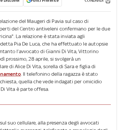
e Discover
Fonti Preferite
CONDIVIDI
relazione del Maugeri di Pavia sul caso di
sperti del Centro antiveleni confermano per le due
icina". La relazione è stata inviata agli
edetta Pia De Luca, che ha effettuato le autopsie
 Intanto l’avvocato di Gianni Di Vita, Vittorino
ì prossimo, 28 aprile, si svolgerà un
re di Alice Di Vita, sorella di Sara e figlia di
elenamento
. Il telefonino della ragazza è stato
nchiesta, quella che vede indagati per omicidio
Di Vita è parte offesa.
l suo cellulare, alla presenza degli avvocati