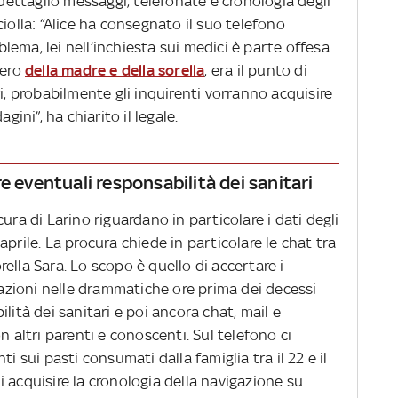
 dettaglio messaggi, telefonate e cronologia degli
iolla: “Alice ha consegnato il suo telefono
ema, lei nell’inchiesta sui medici è parte offesa
vero
della madre e della sorella
, era il punto di
i, probabilmente gli inquirenti vorranno acquisire
gini”, ha chiarito il legale.
e eventuali responsabilità dei sanitari
ura di Larino riguardano in particolare i dati degli
prile. La procura chiede in particolare le chat tra
orella Sara. Lo scopo è quello di accertare i
icazioni nelle drammatiche ore prima dei decessi
lità dei sanitari e poi ancora chat, mail e
n altri parenti e conoscenti. Sul telefono ci
i sui pasti consumati dalla famiglia tra il 22 e il
 acquisire la cronologia della navigazione su