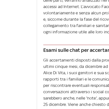
delle parti, verranno analizzati nel
accessi ad Internet. L’avvocato Facc
volontariamente e senza alcun probl
e, siccome durante la fase del rico
collegamento tra familiari e sanitar
ogni informazione utile alle loro inda
Esami sulle chat per accertar
Gli accertamenti disposti dalla proc
ultimi cinque mesi, da dicembre ad a
Alice Di Vita, i suoi genitori e sua s
rapporti tra i familiari e le comun
per riscontrare eventuali responsabi
conversazioni attraverso i social co
sarebbero anche, nelle 'note', appunt
25 dicembre. Viene anche chiesto di