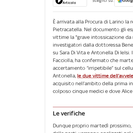
Sceglici su:
Googl
Articolo
È arrivata alla Procura di Larino la 
Pietracatella. Nel documento gli e
vittime la "grave intossicazione da r
investigatori dalla dottoressa Ben
su Sara Di Vita e Antonella Di Ielsi.
Facciolla, ha confermato che marted
accertamento “irripetibile” sul cellula
Antonella,
le due vittime dell’avv
acquisito nell’ambito della prima i
colposo cinque medici e dove Alice 
Le verifiche
Dunque proprio martedì prossimo, su