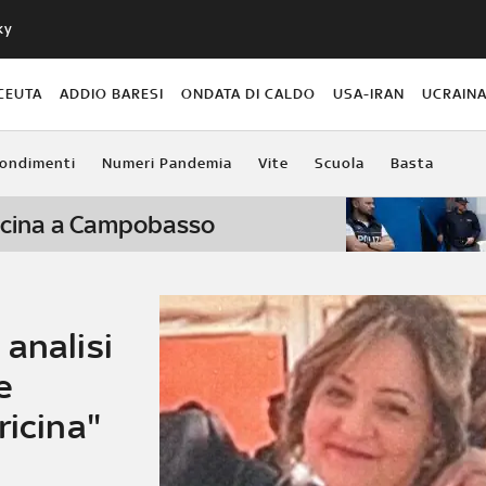
ky
CEUTA
ADDIO BARESI
ONDATA DI CALDO
USA-IRAN
UCRAIN
ondimenti
Numeri Pandemia
Vite
Scuola
Basta
 ricina a Campobasso
analisi
e
ricina"